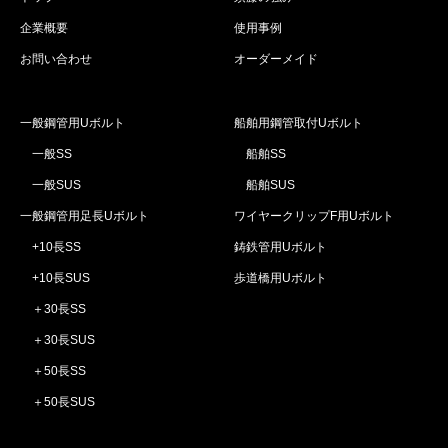
企業概要
使用事例
お問い合わせ
オーダーメイド
一般鋼管用Uボルト
船舶用鋼管取付Uボルト
一般SS
船舶SS
一般SUS
船舶SUS
一般鋼管用足長Uボルト
ワイヤークリップF用Uボルト
+10長SS
鋳鉄管用Uボルト
+10長SUS
歩道橋用Uボルト
＋30長SS
＋30長SUS
＋50長SS
＋50長SUS