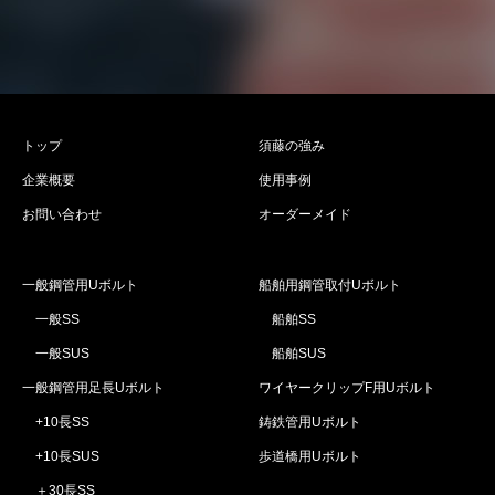
トップ
須藤の強み
企業概要
使用事例
お問い合わせ
オーダーメイド
一般鋼管用Uボルト
船舶用鋼管取付Uボルト
一般SS
船舶SS
一般SUS
船舶SUS
一般鋼管用足長Uボルト
ワイヤークリップF用Uボルト
+10長SS
鋳鉄管用Uボルト
+10長SUS
歩道橋用Uボルト
＋30長SS