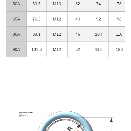
50A
60.5
M10
32
74
78
65A
76.3
M12
40
92
98
80A
89.1
M12
46
104
110
90A
101.6
M12
52
116
123