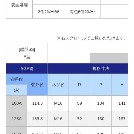
表面処理
3価ｸﾛﾒｰﾄW
有色6価ｸﾛﾒｰﾄ
※右スクロールでご覧いただけます。
[船舶SS]
A型
SGP管
規格寸法
管呼称
管外径
ネジ径
R
P
H
(A)
100A
114.3
M16
59
134
141
125A
139.8
M16
72
160
167