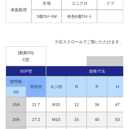
生地
ユニクロ
ドブ
表面処理
3価ｸﾛﾒｰﾄW
有色6価ｸﾛﾒｰﾄ
※右スクロールでご覧いただけます。
[船舶SS]
C型
SGP管
規格寸法
管呼称
管外径
ネジ径
R
P
H
(A)
15A
21.7
M10
12
34
47
20A
27.2
M10
15
40
53