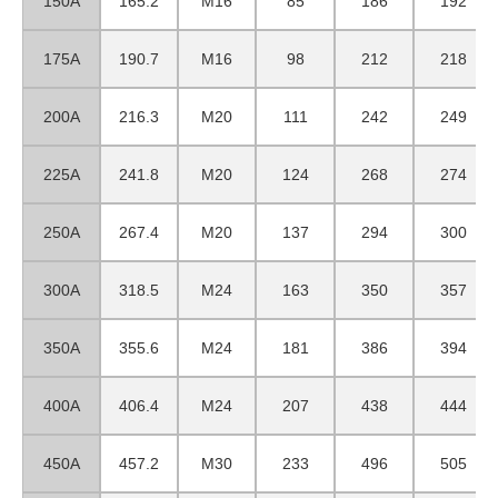
150A
165.2
M16
85
186
192
175A
190.7
M16
98
212
218
200A
216.3
M20
111
242
249
225A
241.8
M20
124
268
274
250A
267.4
M20
137
294
300
300A
318.5
M24
163
350
357
350A
355.6
M24
181
386
394
400A
406.4
M24
207
438
444
450A
457.2
M30
233
496
505