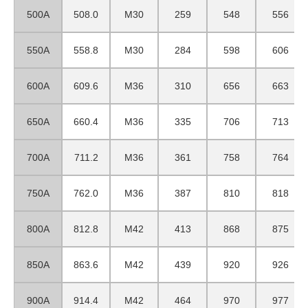
500A
508.0
M30
259
548
556
550A
558.8
M30
284
598
606
600A
609.6
M36
310
656
663
650A
660.4
M36
335
706
713
700A
711.2
M36
361
758
764
750A
762.0
M36
387
810
818
800A
812.8
M42
413
868
875
850A
863.6
M42
439
920
926
900A
914.4
M42
464
970
977