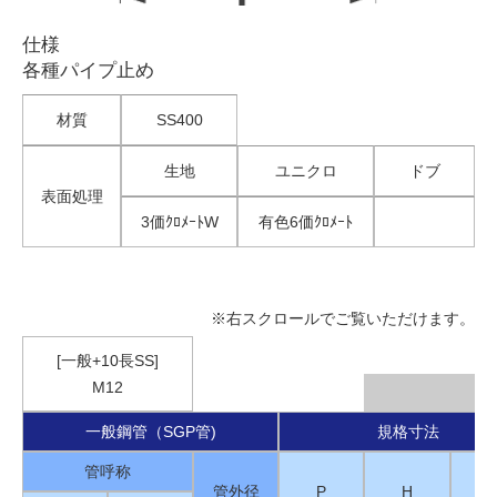
仕様
各種パイプ止め
材質
SS400
生地
ユニクロ
ドブ
表面処理
3価ｸﾛﾒｰﾄW
有色6価ｸﾛﾒｰﾄ
※右スクロールでご覧いただけます。
[一般+10長SS]
M12
一般鋼管（SGP管)
規格寸法
管呼称
管外径
P
H