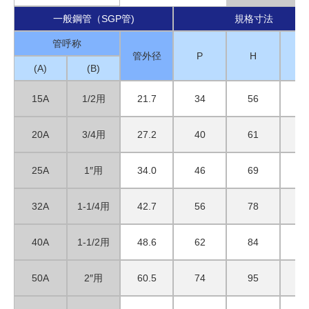
一般鋼管（SGP管)
規格寸法
管呼称
管外径
P
H
(A)
(B)
15A
1/2用
21.7
34
56
4
20A
3/4用
27.2
40
61
4
25A
1″用
34.0
46
69
4
32A
1-1/4用
42.7
56
78
4
40A
1-1/2用
48.6
62
84
4
50A
2″用
60.5
74
95
4