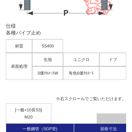
仕様
各種パイプ止め
材質
SS400
生地
ユニクロ
ドブ
表面処理
3価ｸﾛﾒｰﾄW
有色6価ｸﾛﾒｰﾄ
※右スクロールでご覧いただけます。
[一般+10長SS]
M20
一般鋼管（SGP管)
規格寸法