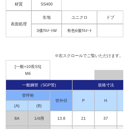
材質
SS400
生地
ユニクロ
ドブ
表面処理
3価ｸﾛﾒｰﾄW
有色6価ｸﾛﾒｰﾄ
※右スクロールでご覧いただけます。
[一般+10長SS]
M6
一般鋼管（SGP管)
規格寸法
管呼称
管外径
P
H
(A)
(B)
8A
1/4用
13.8
21
37
2