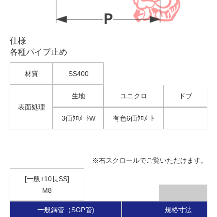
仕様
各種パイプ止め
材質
SS400
生地
ユニクロ
ドブ
表面処理
3価ｸﾛﾒｰﾄW
有色6価ｸﾛﾒｰﾄ
※右スクロールでご覧いただけます。
[一般+10長SS]
M8
一般鋼管（SGP管)
規格寸法