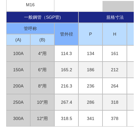
M16
一般鋼管（SGP管)
規格寸法
管呼称
管外径
P
H
(A)
(B)
100A
4″用
114.3
134
161
7
150A
6″用
165.2
186
212
7
200A
8″用
216.3
236
264
7
250A
10″用
267.4
286
318
7
300A
12″用
318.5
341
378
8