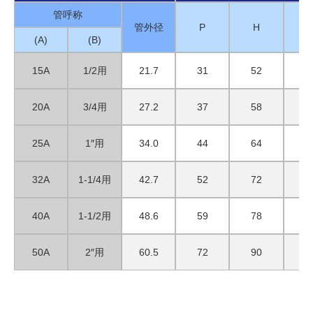
管呼称
管外径
P
H
(A)
(B)
15A
1/2用
21.7
31
52
3
20A
3/4用
27.2
37
58
3
25A
1″用
34.0
44
64
3
32A
1-1/4用
42.7
52
72
4
40A
1-1/2用
48.6
59
78
4
50A
2″用
60.5
72
90
4