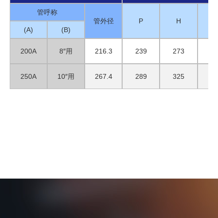
管呼称
管外径
P
H
(A)
(B)
200A
8″用
216.3
239
273
8
250A
10″用
267.4
289
325
8