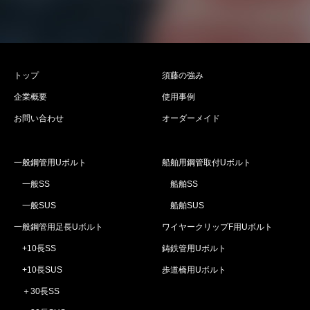
トップ
須藤の強み
企業概要
使用事例
お問い合わせ
オーダーメイド
一般鋼管用Uボルト
船舶用鋼管取付Uボルト
一般SS
船舶SS
一般SUS
船舶SUS
一般鋼管用足長Uボルト
ワイヤークリップF用Uボルト
+10長SS
鋳鉄管用Uボルト
+10長SUS
歩道橋用Uボルト
＋30長SS